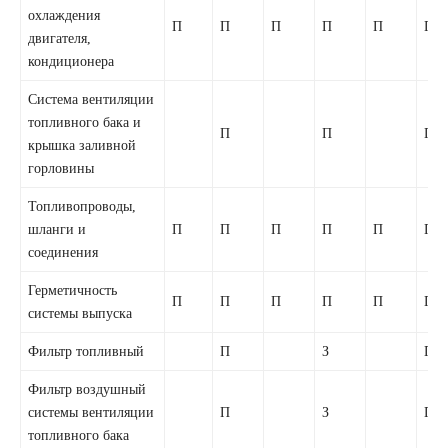
охлаждения
П
П
П
П
П
П
двигателя,
кондиционера
Система вентиляции
топливного бака и
П
П
П
крышка заливной
горловины
Топливопроводы,
шланги и
П
П
П
П
П
П
соединения
Герметичность
П
П
П
П
П
П
системы выпуска
Фильтр топливный
П
З
П
Фильтр воздушный
системы вентиляции
П
З
П
топливного бака