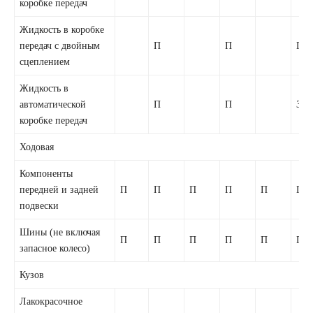
коробке передач
Жидкость в коробке
передач с двойным
П
П
П
сцеплением
Жидкость в
автоматической
П
П
З
коробке передач
Ходовая
Компоненты
передней и задней
П
П
П
П
П
П
подвески
Шины (не включая
П
П
П
П
П
П
запасное колесо)
Кузов
Лакокрасочное