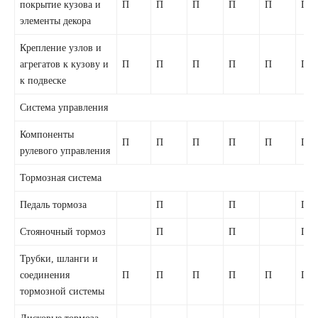
покрытие кузова и
П
П
П
П
П
П
элементы декора
Крепление узлов и
агрегатов к кузову и
П
П
П
П
П
П
к подвеске
Система управления
Компоненты
П
П
П
П
П
П
рулевого управления
Тормозная система
Педаль тормоза
П
П
П
Стояночный тормоз
П
П
П
Трубки, шланги и
соединения
П
П
П
П
П
П
тормозной системы
Дисковые тормоза,