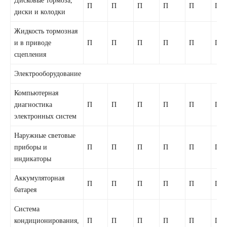
П
П
П
П
П
П
диски и колодки
Жидкость тормозная
и в приводе
П
П
П
П
П
П
сцепления
Электрооборудование
Компьютерная
диагностика
П
П
П
П
П
П
электронных систем
Наружные световые
приборы и
П
П
П
П
П
П
индикаторы
Аккумуляторная
П
П
П
П
П
П
батарея
Система
кондиционирования,
П
П
П
П
П
П