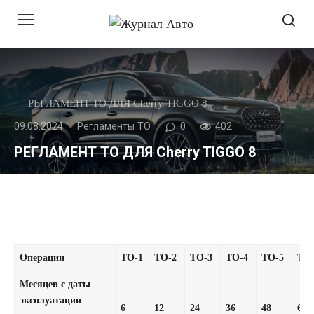
Перейти
к
контенту
РЕГЛАМЕНТ ТО ДЛЯ Cherry TIGGO 8
09.08.2024
Регламенты ТО
0
402
РЕГЛАМЕНТ ТО ДЛЯ Cherry TIGGO 8
Операции
ТО-1
ТО-2
ТО-3
ТО-4
ТО-5
ТО
Месяцев с даты
эксплуатации
6
12
24
36
48
60