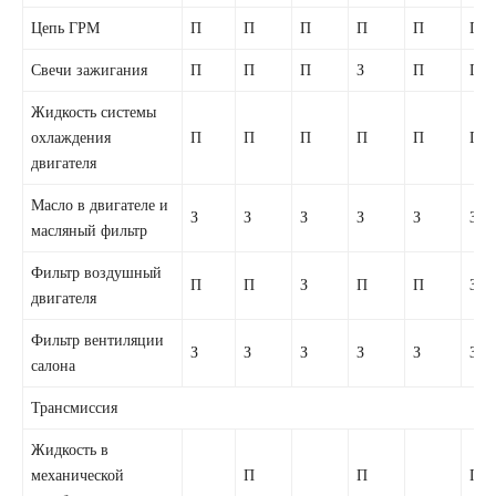
Цепь ГРМ
П
П
П
П
П
П
Свечи зажигания
П
П
П
З
П
П
Жидкость системы
охлаждения
П
П
П
П
П
П
двигателя
Масло в двигателе и
З
З
З
З
З
З
масляный фильтр
Фильтр воздушный
П
П
З
П
П
З
двигателя
Фильтр вентиляции
З
З
З
З
З
З
салона
Трансмиссия
Жидкость в
механической
П
П
П