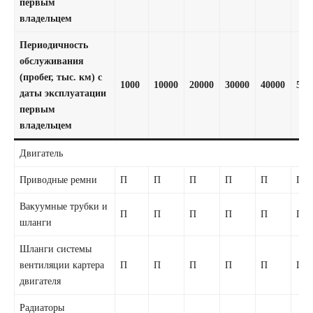
первым
владельцем
Периодичность
обслуживания
(пробег, тыс. км) с
1000
10000
20000
30000
40000
500
даты эксплуатации
первым
владельцем
Двигатель
Приводные ремни
П
П
П
П
П
П
Вакуумные трубки и
П
П
П
П
П
П
шланги
Шланги системы
вентиляции картера
П
П
П
П
П
П
двигателя
Радиаторы