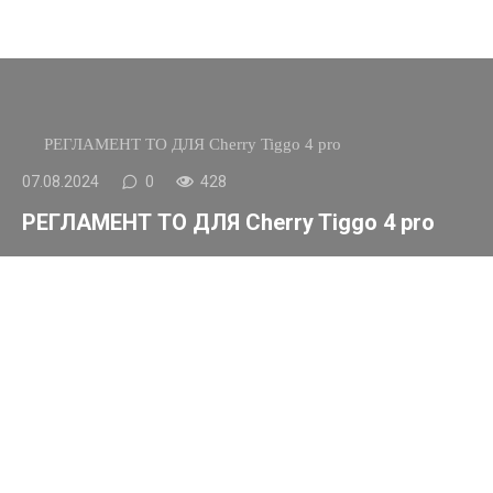
РЕГЛАМЕНТ ТО ДЛЯ Cherry Tiggo 4 pro
07.08.2024
0
428
РЕГЛАМЕНТ ТО ДЛЯ Cherry Tiggo 4 pro
Операции
ТО-1
ТО-2
ТО-3
ТО-4
ТО-5
ТО
Месяцев с даты
эксплуатации
6
12
24
36
48
60
первым
владельцем