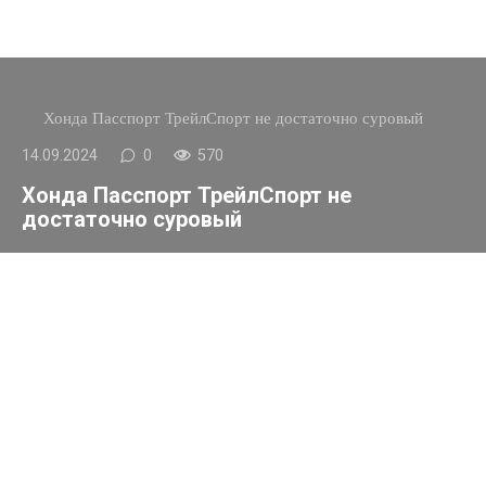
Хонда Пасспорт ТрейлСпорт не достаточно суровый
14.09.2024
0
570
Хонда Пасспорт ТрейлСпорт не
достаточно суровый
Сейчас набирает популярность тренд превращать
неспособные к бездорожью внедорожники в более
брутальные машины. Просто установите более
внедорожные шины, доработайте подвеску, придумайте не
очень креативное название — и вуаля, у вас «способный к
бездорожью» внедорожник.