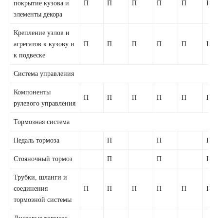
покрытие кузова и
П
П
П
П
П
П
элементы декора
Крепление узлов и
агрегатов к кузову и
П
П
П
П
П
П
к подвеске
Система управления
Компоненты
П
П
П
П
П
П
рулевого управления
Тормозная система
Педаль тормоза
П
П
П
Стояночный тормоз
П
П
П
Трубки, шланги и
соединения
П
П
П
П
П
П
тормозной системы
Дисковые тормоза,