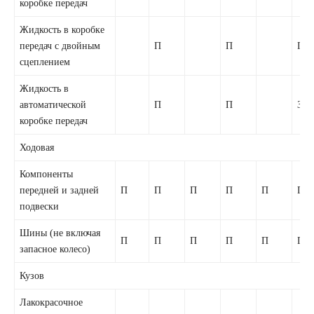
коробке передач
Жидкость в коробке
передач с двойным
П
П
П
сцеплением
Жидкость в
автоматической
П
П
З
коробке передач
Ходовая
Компоненты
передней и задней
П
П
П
П
П
П
подвески
Шины (не включая
П
П
П
П
П
П
запасное колесо)
Кузов
Лакокрасочное