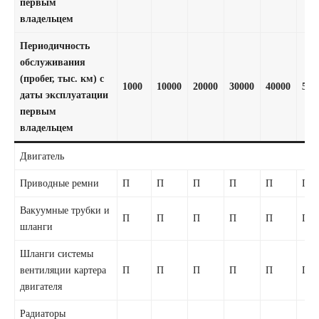
первым
владельцем
Периодичность
обслуживания
(пробег, тыс. км) с
1000
10000
20000
30000
40000
500
даты эксплуатации
первым
владельцем
Двигатель
Приводные ремни
П
П
П
П
П
П
Вакуумные трубки и
П
П
П
П
П
П
шланги
Шланги системы
вентиляции картера
П
П
П
П
П
П
двигателя
Радиаторы