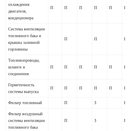
охлаждения
П
П
П
П
П
П
двигателя,
кондиционера
Система вентиляции
топливного бака и
П
П
П
крышка заливной
горловины
Топливопроводы,
шланги и
П
П
П
П
П
П
соединения
Герметичность
П
П
П
П
П
П
системы выпуска
Фильтр топливный
П
З
П
Фильтр воздушный
системы вентиляции
П
З
П
топливного бака