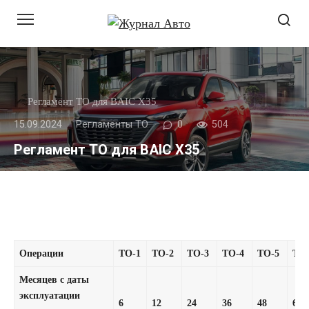
Перейти
к
контенту
Регламент ТО для BAIC X35
15.09.2024
Регламенты ТО
0
504
Регламент ТО для BAIC X35
Операции
ТО-1
ТО-2
ТО-3
ТО-4
ТО-5
ТО
Месяцев с даты
эксплуатации
6
12
24
36
48
60