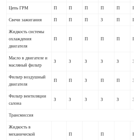
Цепь ГРМ
П
П
П
П
П
П
Свечи зажигания
П
П
П
З
П
П
Жидкость системы
охлаждения
П
П
П
П
П
П
двигателя
Масло в двигателе и
З
З
З
З
З
З
масляный фильтр
Фильтр воздушный
П
П
З
П
П
З
двигателя
Фильтр вентиляции
З
З
З
З
З
З
салона
Трансмиссия
Жидкость в
механической
П
П
П