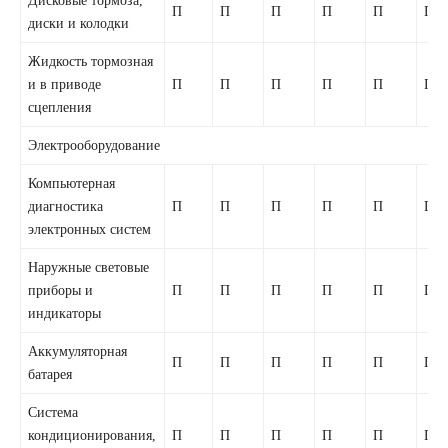
П
П
П
П
П
П
диски и колодки
Жидкость тормозная
и в приводе
П
П
П
П
П
П
сцепления
Электрооборудование
Компьютерная
диагностика
П
П
П
П
П
П
электронных систем
Наружные световые
приборы и
П
П
П
П
П
П
индикаторы
Аккумуляторная
П
П
П
П
П
П
батарея
Система
кондиционирования,
П
П
П
П
П
П