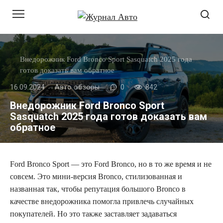
Перейти
к
контенту
Внедорожник Ford Bronco Sport Sasquatch 2025 года
готов доказать вам обратное
16.09.2024
Авто обзоры
0
842
Внедорожник Ford Bronco Sport
Sasquatch 2025 года готов доказать вам
обратное
Ford Bronco Sport — это Ford Bronco, но в то же время и не
совсем. Это мини-версия Bronco, стилизованная и
названная так, чтобы репутация большого Bronco в
качестве внедорожника помогла привлечь случайных
покупателей. Но это также заставляет задаваться