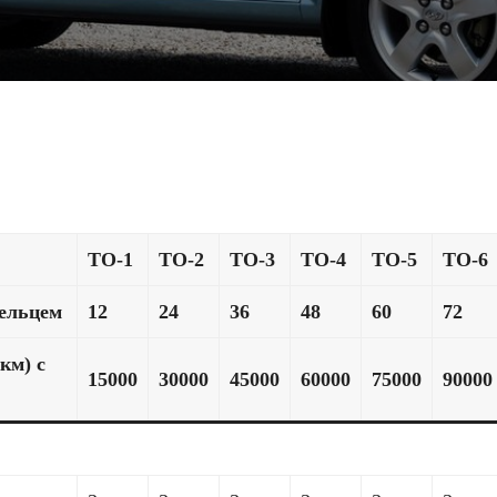
ТО-1
ТО-2
ТО-3
ТО-4
ТО-5
ТО-6
дельцем
12
24
36
48
60
72
км) с
15000
30000
45000
60000
75000
90000