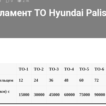
3
0
2.1к.
ламент ТО Hyundai Pali
ТО-1
ТО-2
ТО-3
ТО-4
ТО-5
ТО-6
дельцем
12
24
36
48
60
72
км) с
15000
30000
45000
60000
75000
90000