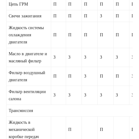
Цепь ГРМ
П
П
П
П
П
П
Свечи зажигания
П
П
П
З
П
П
Жидкость системы
охлаждения
П
П
П
П
П
П
двигателя
Масло в двигателе и
З
З
З
З
З
З
масляный фильтр
Фильтр воздушный
П
П
З
П
П
З
двигателя
Фильтр вентиляции
З
З
З
З
З
З
салона
Трансмиссия
Жидкость в
механической
П
П
П
коробке передач