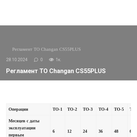
Регламент ТО Changan CS55PLUS
28.10.2024
0
1к.
Регламент ТО Changan CS55PLUS
Операции
ТО-1
ТО-2
ТО-3
ТО-4
ТО-5
ТО
Месяцев с даты
эксплуатации
6
12
24
36
48
60
первым