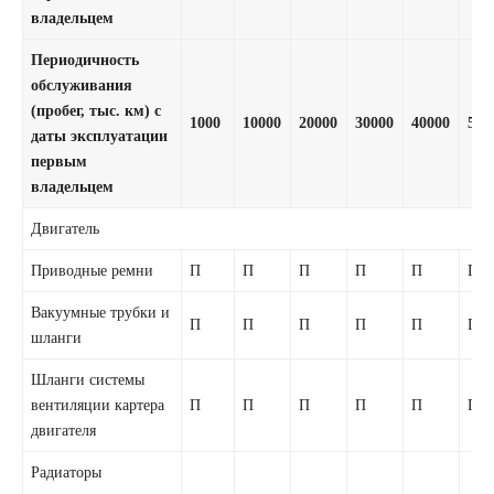
владельцем
Периодичность
обслуживания
(пробег, тыс. км) с
1000
10000
20000
30000
40000
500
даты эксплуатации
первым
владельцем
Двигатель
Приводные ремни
П
П
П
П
П
П
Вакуумные трубки и
П
П
П
П
П
П
шланги
Шланги системы
вентиляции картера
П
П
П
П
П
П
двигателя
Радиаторы