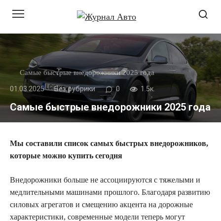
Перейти
к
контенту
Самые быстрые внедорожники 2025 года
01.03.2025
Без рубрики
0
1.5к.
Самые быстрые внедорожники 2025 года
Мы составили список самых быстрых внедорожников,
которые можно купить сегодня
Внедорожники больше не ассоциируются с тяжелыми и
медлительными машинами прошлого. Благодаря развитию
силовых агрегатов и смещению акцента на дорожные
характеристики, современные модели теперь могут