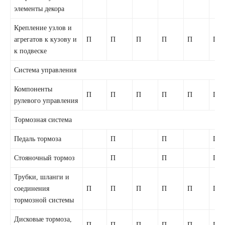
элементы декора
Крепление узлов и
агрегатов к кузову и
П
П
П
П
П
П
к подвеске
Система управления
Компоненты
П
П
П
П
П
П
рулевого управления
Тормозная система
Педаль тормоза
П
П
П
Стояночный тормоз
П
П
П
Трубки, шланги и
соединения
П
П
П
П
П
П
тормозной системы
Дисковые тормоза,
П
П
П
П
П
П