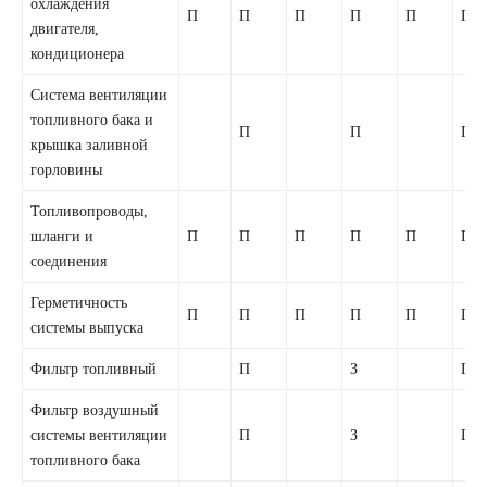
охлаждения
П
П
П
П
П
П
двигателя,
кондиционера
Система вентиляции
топливного бака и
П
П
П
крышка заливной
горловины
Топливопроводы,
шланги и
П
П
П
П
П
П
соединения
Герметичность
П
П
П
П
П
П
системы выпуска
Фильтр топливный
П
З
П
Фильтр воздушный
системы вентиляции
П
З
П
топливного бака