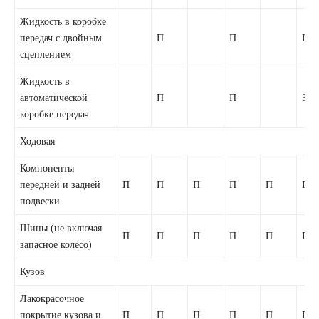
Жидкость в коробке
передач с двойным
П
П
П
сцеплением
Жидкость в
автоматической
П
П
З
коробке передач
Ходовая
Компоненты
передней и задней
П
П
П
П
П
П
подвески
Шины (не включая
П
П
П
П
П
П
запасное колесо)
Кузов
Лакокрасочное
покрытие кузова и
П
П
П
П
П
П