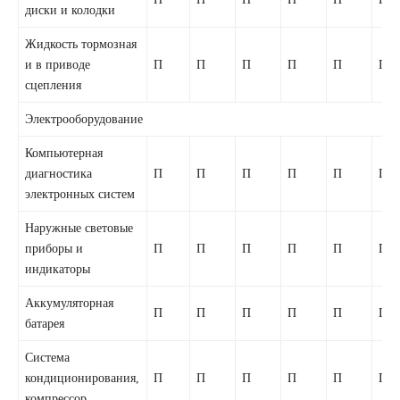
диски и колодки
Жидкость тормозная
и в приводе
П
П
П
П
П
П
сцепления
Электрооборудование
Компьютерная
диагностика
П
П
П
П
П
П
электронных систем
Наружные световые
приборы и
П
П
П
П
П
П
индикаторы
Аккумуляторная
П
П
П
П
П
П
батарея
Система
кондиционирования,
П
П
П
П
П
П
компрессор