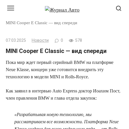
Перейти
к
контенту
MINI Cooper E Classic — вид спереди
07.03.2025
Новости
0
578
MINI Cooper E Classic — вид спереди
Пока мир ждет первый серийный BMW на платформе
Neue Klasse, концерн уже готовится внедрить эту
технологию в модели MINI и Rolls-Royce.
Как заявил в интервью Auto Express доктор Иоахим Пост,
член правления BMW и глава отдела закупок:
«Разрабатывая новую технологию, мы
рассматриваем все возможности. Платформа Neue
Klasse создана для всего модельного ряда — от Rolls-